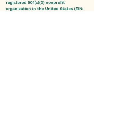
registered 501(c)(3) nonprofit
organization in the United States (EIN:
93-4628767)
.
We do not diagnose or provide
medical or legal advice. If you have
concerns or symptoms of illness,
please consult your doctor.
ข้อจำกัดความรับผิดชอบ: เราไม่ได้วินิจฉัย
หรือให้คำแนะนำทางการแพทย์หรือ
กฎหมาย หากคุณสงสัยหรือมีอาการป่วย
โปรดปรึกษาแพทย์ของคุณ